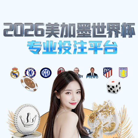
U8国际 · 中国区
首页
实时比分
赛事动态
官方服务
联系我们
U8国际·(中国区)官方直营平台
全球热门赛事综合信息服务平台 | 实时比分 · 赛
事直播 · 深度数据分析
🧧🏆【财源广进,好运连连】🧧🏆